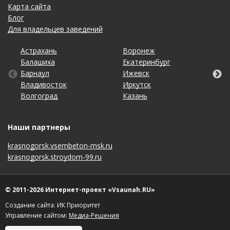
Карта сайта
Блог
Для владельцев заведений
Астрахань
Калининград
Новосибирск
Ставрополь
Ярославль
Воронеж
Липецк
Ростов-на-Дону
Ульяновск
Балашиха
Кемерово
Омск
Тольятти
Екатеринбург
Махачкала
Рязань
Уфа
Барнаул
Киров
Оренбург
Томск
Ижевск
Москва
Самара
Хабаровск
Владивосток
Краснодар
Пенза
Тула
Иркутск
Набережные Челны
Санкт-Петербург
Чебоксары
Волгоград
Красноярск
Пермь
Тюмень
Казань
Нижний Новгород
Саратов
Челябинск
Наши партнеры
krasnogorsk.vsembeton-msk.ru
krasnogorsk.stroydom-99.ru
© 2011-2026 Интернет-проект «Vsaunah.RU»
Создание сайта: ИК Приоритет
Управление сайтом:
Медиа-Решения