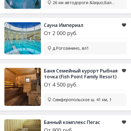
26 км автодороги &laquo;Балтия&raquo;, бизнес центр &laquo;РигаЛенд&raquo;, блок &laquo;А&raquo;
Сауна Империал
От
2 000
руб.
д.Рогозинино, вл1
Баня Семейный курорт Рыбная
точка (Fish Point Family Resort)
От
4 500
руб.
Симферопольское ш. 41 км, 1
Банный комплекс Пегас
От
900
руб.