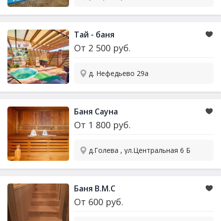
Тай - баня
От
2 500
руб.
д. Нефедьево 29а
Баня Сауна
От
1 800
руб.
д.Голева , ул.Центральная 6 Б
Баня В.М.С
От
600
руб.