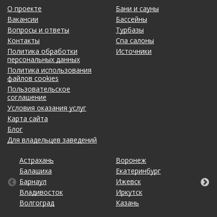
О проекте
Бани и сауны
Вакансии
Бассейны
Вопросы и ответы
Турбазы
Контакты
Спа салоны
Политика обработки
Источники
персональных данных
Политика использования
файлов cookies
Пользовательское
соглашение
Условия оказания услуг
Карта сайта
Блог
Для владельцев заведений
Астрахань
Калининград
Новосибирск
Ставрополь
Ярославль
Воронеж
Липецк
Ростов-на-Дону
Ульяновск
Балашиха
Кемерово
Омск
Тольятти
Екатеринбург
Махачкала
Рязань
Уфа
Барнаул
Киров
Оренбург
Томск
Ижевск
Москва
Самара
Хабаровск
Владивосток
Краснодар
Пенза
Тула
Иркутск
Набережные Челны
Санкт-Петербург
Чебоксары
Волгоград
Красноярск
Пермь
Тюмень
Казань
Нижний Новгород
Саратов
Челябинск