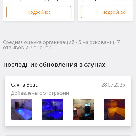
отдел , вообщем не отдохнёшь. Парилка не парит а
показуха , денег на ветер если честно , душ гор воды нет
Подробнее
Подробнее
, бассейн грязный пахнет мочой, никогда туда ногой !
Полезный отзыв?
Да
(2)
Нет
(0)
10
Средняя оценка организаций - 5 на основании 7
Мария
о Кедровая баня
отзывов и 7 оценок
Поддерживаю за то же, что и другие
Полезный отзыв?
Да
(1)
Нет
(1)
Последние обновления в саунах
10
Книги
о Русская баня на воде Холод (Chill)
Сауна Зевс
28.07.2026
Семья и дети в восторге, парилка новая понравилась!
Добавлены фотографии
Полезный отзыв?
Да
(0)
Нет
(1)
10
Игорь
о Русская баня на воде Холод (Chill)
Супееер, очень понравилось, спасибо! \nP.S. особенно
прорубь