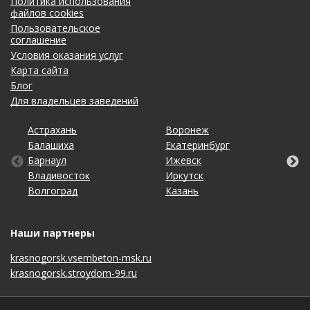
Политика использования
файлов cookies
Пользовательское
соглашение
Условия оказания услуг
Карта сайта
Блог
Для владельцев заведений
Астрахань
Калининград
Новосибирск
Ставрополь
Ярославль
Воронеж
Липецк
Ростов-на-Дону
Ульяновск
Балашиха
Кемерово
Омск
Тольятти
Екатеринбург
Махачкала
Рязань
Уфа
Барнаул
Киров
Оренбург
Томск
Ижевск
Москва
Самара
Хабаровск
Владивосток
Краснодар
Пенза
Тула
Иркутск
Набережные Челны
Санкт-Петербург
Чебоксары
Волгоград
Красноярск
Пермь
Тюмень
Казань
Нижний Новгород
Саратов
Челябинск
Наши партнеры
krasnogorsk.vsembeton-msk.ru
krasnogorsk.stroydom-99.ru