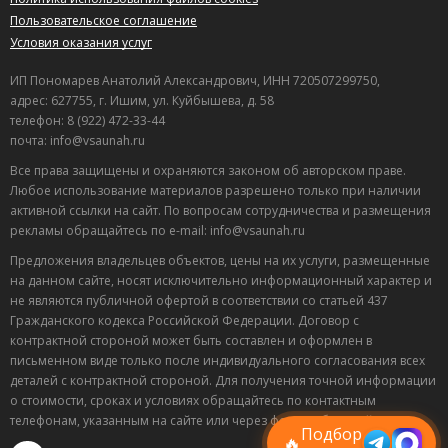
Баня просто супер! Очень рекомендую. Лучшая баня из
Пользовательское соглашение
тех где мне доводилось бывать.
Условия оказания услуг
Полезный отзыв?
Да
(1)
Нет
(0)
ИП Пономарев Анатолий Александрович, ИНН 720507299750,
10
адрес: 627755, г. Ишим, ул. Куйбышева, д. 58
Александр
о Кедровая баня
телефон: 8 (922) 472-33-44
31.07.2020 в 21:17
почта: info@vsaunah.ru
Это лучшая баня !!!!! Хожу в баню 25 лет баню лучше не
Все права защищены и охраняются законом об авторском праве.
встречал!
Любое использование материалов разрешено только при наличии
активной ссылки на сайт. По вопросам сотрудничества и размещения
Полезный отзыв?
Да
(0)
Нет
(0)
рекламы обращайтесь по e-mail: info@vsaunah.ru
Предложения владельцев объектов, цены на их услуги, размещенные
на данном сайте, носят исключительно информационный характер и
не являются публичной офертой в соответствии со статьей 437
Гражданского кодекса Российской Федерации. Договор с
контрактной стороной может быть составлен и оформлен в
Лучшие
письменном виде только после индивидуального согласования всех
спецпредложения
деталей с контрактной стороной. Для получения точной информации
саун
о стоимости, сроках и условиях обращайтесь по контактным
Подписывайтесь в Telegram или MAX —
телефонам, указанным на сайте или через форму обратной связи.
пришлём свежие скидки
Подбор
🔥