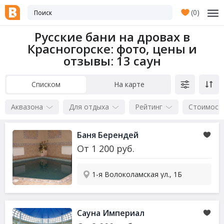
(
0
)
Русские бани на дровах в
Красногорске: фото, цены и
отзывы
: 13 саун
Списком
На карте
Аквазона
Для отдыха
Рейтинг
Стоимост
Баня Берендей
От
1 200
руб.
1-я Волоколамская ул., 1Б
Сауна Империал