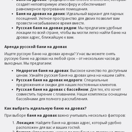
создаёт неповторимую атмосферу и обеспечивает
равномерное прогревание помещения.
Баня на дровах на двоих
: Идеальный вариант для парных
посещений. Уютное пространство для двоих позволит вам
провести незабываемое время вместе.
Русская баня на дровах рядом
: Мы предлагаем удобные
локации по всей стране, чтобы вы могли легко найти баню на
дровах адрес, ближайшую к вам.
Аренда русской бани на дровах
Ищете русскую баню на дровах аренда? У нас вы можете снять
русскую баню на дровах на любой срок – от нескольких часов до
выходных. Мы предлагаем:
Недорогая баня на дровах
: Высокое качество по доступным
ценам. Узнайте русская баня
на дровах цена на нашем сайте.
Русская баня на дровах недорого
: Специальные
предложения и скидки для наших постоянных клиентов.
Русская баня на дровах с бассейном
: Для тех, кто хочет
совместить парение с плаванием. Наши комплексы оснащены
бассейнами для полного расслабления.
Как выбрать идеальную баню на дровах?
При выборе
баня на дровах
важно учитывать несколько факторов:
Локация
: Найдите баня на дровах адрес, который удобно
расположен для вас и ваших гостей.