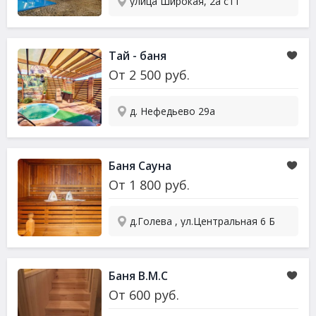
улица Широкая, 2а ст1
Тай - баня
От
2 500
руб.
д. Нефедьево 29а
Баня Сауна
От
1 800
руб.
д.Голева , ул.Центральная 6 Б
Баня В.М.С
От
600
руб.