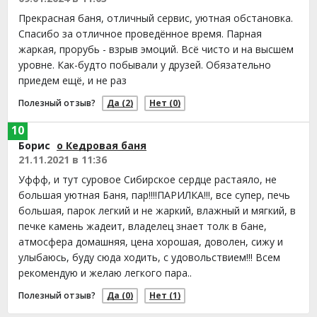
Прекрасная баня, отличный сервис, уютная обстановка.
Спасибо за отличное проведённое время. Парная
жаркая, прорубь - взрыв эмоций. Всё чисто и на высшем
уровне. Как-будто побывали у друзей. Обязательно
приедем ещё, и не раз
Полезный отзыв?
Да
(2)
Нет
(0)
10
Борис
о Кедровая баня
21.11.2021 в 11:36
Уффф, и тут суровое Сибирское сердце растаяло, не
большая уютная Баня, пар!!!!ПАРИЛКА!!!, все супер, печь
большая, парок легкий и не жаркий, влажный и мягкий, в
печке камень жадеит, владелец знает толк в бане,
атмосфера домашняя, цена хорошая, доволен, сижу и
улыбаюсь, буду сюда ходить, с удовольствием!!! Всем
рекомендую и желаю легкого пара..
Полезный отзыв?
Да
(0)
Нет
(1)