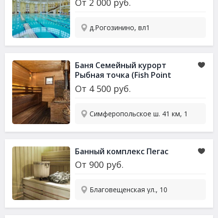
От
2 000
руб.
д.Рогозинино, вл1
Баня Семейный курорт
Рыбная точка (Fish Point
Family Resort)
От
4 500
руб.
Симферопольское ш. 41 км, 1
Банный комплекс Пегас
От
900
руб.
Благовещенская ул., 10