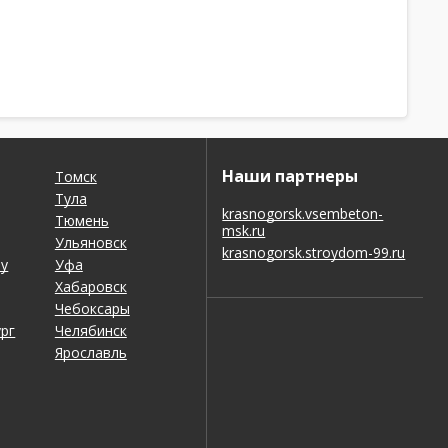
Наши партнеры
Томск
Тула
krasnogorsk.vsembeton-
Тюмень
msk.ru
Ульяновск
krasnogorsk.stroydom-99.ru
ну
Уфа
Хабаровск
Чебоксары
рг
Челябинск
Ярославль