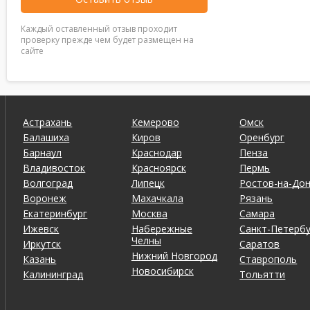
Каждый оставленный отзыв проходит
проверку прежде чем будет размещен на
сайте
Астрахань
Кемерово
Омск
Балашиха
Киров
Оренбург
Барнаул
Краснодар
Пенза
Владивосток
Красноярск
Пермь
Волгоград
Липецк
Ростов-на-До
Воронеж
Махачкала
Рязань
Екатеринбург
Москва
Самара
Ижевск
Набережные
Санкт-Петербу
Челны
Иркутск
Саратов
Нижний Новгород
Казань
Ставрополь
Новосибирск
Калининград
Тольятти