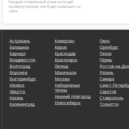
Каждый оставленный отзыв проходит
проверку прежде чем будет размещен на
сайте
Астрахань
Кемерово
Омск
Балашиха
Киров
Оренбург
Барнаул
Краснодар
Пенза
Владивосток
Красноярск
Пермь
Волгоград
Липецк
Ростов-на-До
Воронеж
Махачкала
Рязань
Екатеринбург
Москва
Самара
Ижевск
Набережные
Санкт-Петербу
Челны
Иркутск
Саратов
Нижний Новгород
Казань
Ставрополь
Новосибирск
Калининград
Тольятти