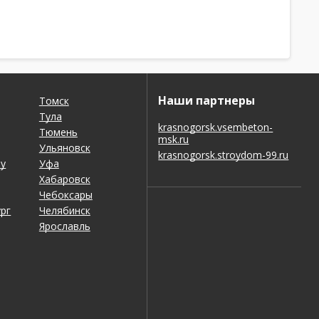
Наши партнеры
Томск
Тула
krasnogorsk.vsembeton-
Тюмень
msk.ru
Ульяновск
krasnogorsk.stroydom-99.ru
ну
Уфа
Хабаровск
Чебоксары
рг
Челябинск
Ярославль