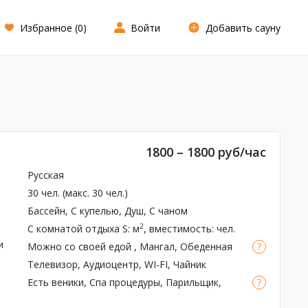
Избранное (
0
)
Войти
Добавить сауну
1800 – 1800 руб/час
Русская
30 чел. (макс. 30 чел.)
Бассейн
,
С купелью
, Душ,
С чаном
2
С комнатой отдыха
S: м
, вместимость: чел.
и
Можно со своей едой
,
Мангал
, Обеденная
зона, Чай
Телевизор, Аудиоцентр, WI-FI, Чайник
Есть веники
,
Спа процедуры
,
Парильщик
,
Парковка, Ароматерапия, Гостиная, Тапочки,