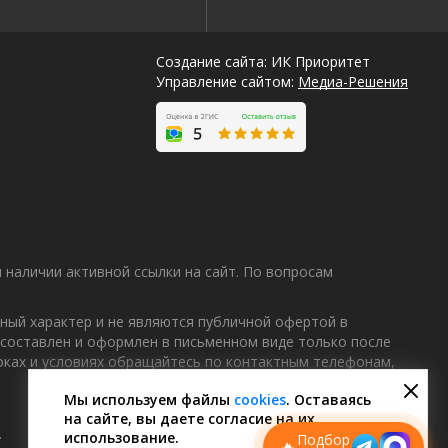
Создание сайта: ИК Приоритет
Управление сайтом:
Медиа-Решения
наличии активной ссылки на сайт. По вопросам
ный характер и не являются публичной офертой в
 составлен и оформлен в письменном виде только после
Лучшие
роках и условиях обращайтесь по контактным телефонам,
спецпредложения
саун
Мы используем файлы
cookies
. Оставаясь
на сайте, вы даете согласие на их
Подписывайтесь в Telegram или MAX —
пришлём свежие скидки
.
использование.
Подбор
🔥